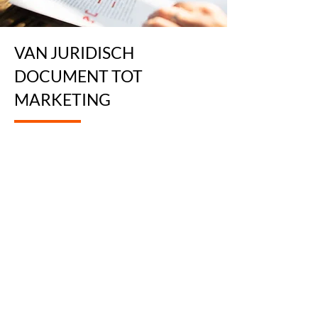
VAN JURIDISCH
DOCUMENT TOT
MARKETING
Onze diensten zijn breed en veelzijdig.
We verzorgen vertalingen voor alle
Europese talen (en meer op aanvraag) en
specialiseren ons in een breed scala aan
vakgebieden, van juridische documenten
tot technische handleidingen en
marketingmaterialen. Nauw,
laagdrempelig contact met klanten en
flexibel projectbeheer staan daarbij
centraal.